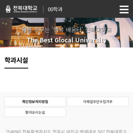
00학과
꿈을 키우는 '행복 배움터' 전북대학교
The Best Glocal University
학과시설
개인정보처리방침
이메일무단수집거부
찾아오시는길
[54896]
전북특별자치도 전주시 덕진구 백제대로 567 전북대학교