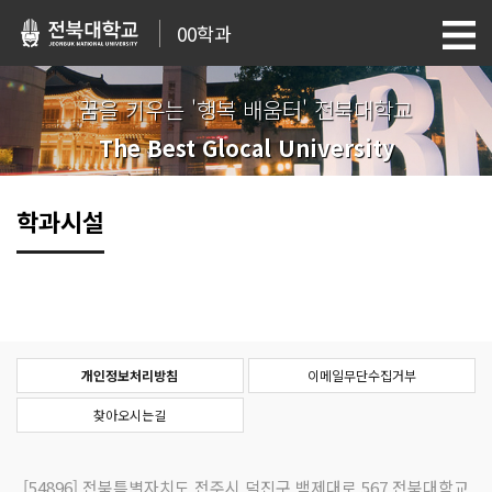
00학과
꿈을 키우는 '행복 배움터' 전북대학교
The Best Glocal University
학과시설
개인정보처리방침
이메일무단수집거부
찾아오시는길
[54896]
전북특별자치도 전주시 덕진구 백제대로 567 전북대학교