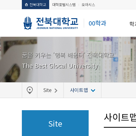
전북대학교
대학포털시스템
오아시스
00학과
학
꿈을 키우는 '행복 배움터' 전북대학교
The Best Glocal University
Site
사이트맵
사이트
Site